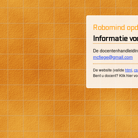
Robomind opd
Informatie vo
De docentenhandleidin
mcfiege@gmail.com
De website (valide
html
,
cs
Bent u docent? Klik hier v